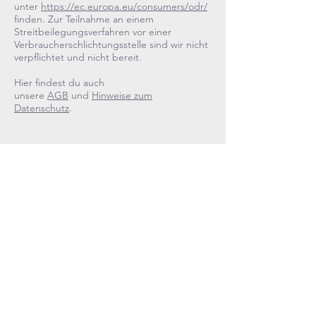
unter
https://ec.europa.eu/consumers/odr/
finden. Zur Teilnahme an einem
Streitbeilegungsverfahren vor einer
Verbraucherschlichtungsstelle sind wir nicht
verpflichtet und nicht bereit.
Hier findest du auch
unsere
AGB
und
Hinweise zum
Datenschutz
.
Vertrag widerrufen
* Alle Preise inkl. gesetzl. Mehrwertsteuer
zzgl.
Versandkosten
und ggf.
Nachnahmegebühren,
wenn nicht anders beschrieben.
AGBs