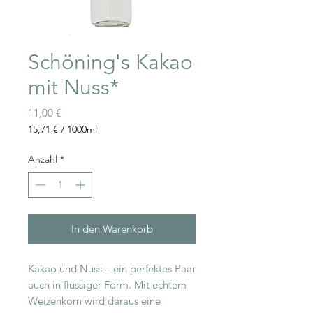
Schöning's Kakao
mit Nuss*
Preis
11,00 €
15,71 €
/
1000ml
15,71 €
pro
Anzahl
*
1000
Milliliter
In den Warenkorb
Kakao und Nuss – ein perfektes Paar
auch in flüssiger Form. Mit echtem
Weizenkorn wird daraus eine